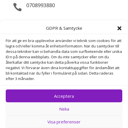
0708993880

Maila Direkt

GDPR & Samtycke
info@perfektyta.se
För att ge en bra upplevelse använder vi teknik som cookies för att
Bokningsmail

lagra och/eller komma åt enhetsinformation. När du samtycker till
dessa tekniker kan vi behandla data som surfbeteende eller unika
bokning@perfektyta.se
ID:n på denna webbplats. Om du inte samtycker eller om du
återkallar ditt samtycke kan detta påverka vissa funktioner
negativt. Vi förvarar även dina kontaktuppgifter för ändamålet att
Adress
bli kontaktad när du fyller i formuläret på sidan. Detta raderas
efter 3 månader.
Horsensgatan 88 , 654 58 KARLSTAD
Acceptera
Neka
Copyright © Perfekt Yta 2025 – Alla rättigheter
reserverade
Visa preferenser