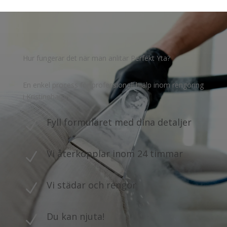
Hur fungerar det när man anlitar Perfekt Yta?
En enkel process för professionell hjälp inom rengöring
i Kristinehamn!
Fyll formuläret med dina detaljer
N
Vi återkopplar inom 24 timmar
N
Vi städar och rengör
N
Du kan njuta!
N