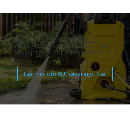
Spara upp till 50% med
RUT-
avdraget
när du anlitar oss som
privatperson i Kristinehamn!
Läs mer om RUT-avdraget här