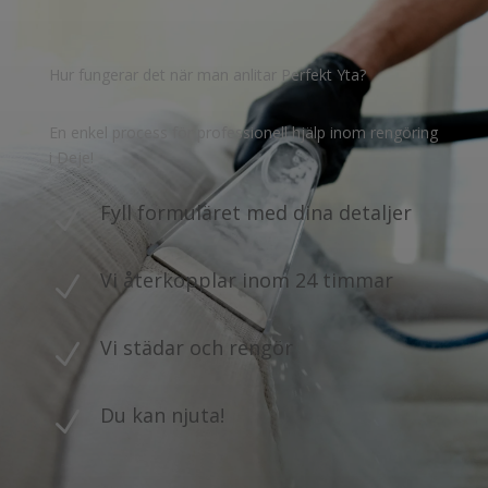
Hur fungerar det när man anlitar Perfekt Yta?
En enkel process för professionell hjälp inom rengöring
i Deje!
Fyll formuläret med dina detaljer
N
Vi återkopplar inom 24 timmar
N
Vi städar och rengör
N
Du kan njuta!
N