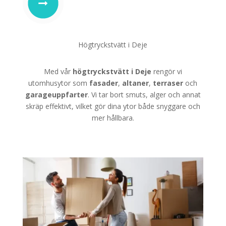
Högtryckstvätt i Deje
Med vår
högtryckstvätt i Deje
rengör vi
utomhusytor som
fasader
,
altaner
,
terraser
och
garageuppfarter
. Vi tar bort smuts, alger och annat
skräp effektivt, vilket gör dina ytor både snyggare och
mer hållbara.