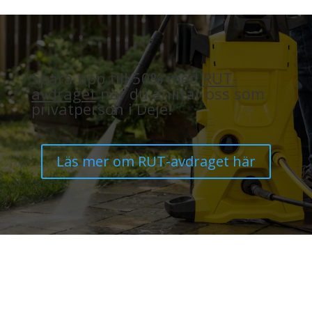
Spara upp till 50% med
RUT-
avdraget
när du anlitar oss som
privatperson i Deje!
Läs mer om RUT-avdraget här