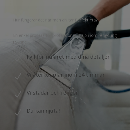
Hur fungerar det när man anlitar Perfekt Yta?
En enkel process för professionell hjälp inom rengöring
i Sunne!
Fyll formuläret med dina detaljer
N
Vi återkopplar inom 24 timmar
N
Vi städar och rengör
N
Du kan njuta!
N