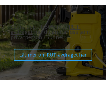
Spara upp till 50% med
RUT-
avdraget
när du anlitar oss som
privatperson i Sunne!
Läs mer om RUT-avdraget här