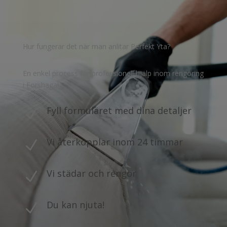
Hur fungerar det när man anlitar Perfekt Yta?
En enkel process för professionell hjälp inom rengöring
i Forshaga!
Fyll formuläret med dina detaljer
N
Vi återkopplar inom 24 timmar
N
Vi städar och rengör
N
Du kan njuta!
N