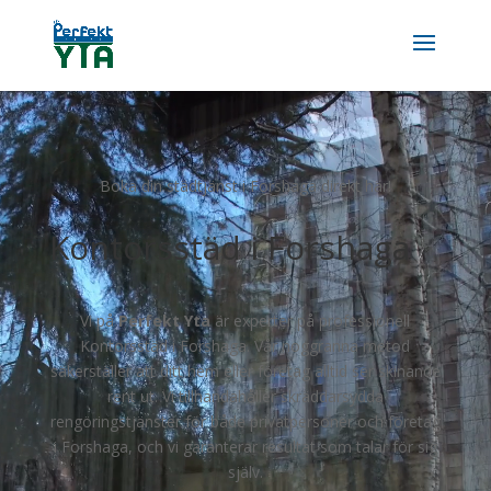
Videospelare
Boka din städtjänst i Forshaga direkt här!
Kontorsstäd i Forshaga
Vi på
Perfekt Yta
är experter på professionell
Kontorsstäd i Forshaga. Vår noggranna metod
säkerställer att ditt hem eller företag alltid ser skinande
rent ut. Vi tillhandahåller skräddarsydda
rengöringstjänster för både privatpersoner och företag
i Forshaga, och vi garanterar resultat som talar för sig
själv.