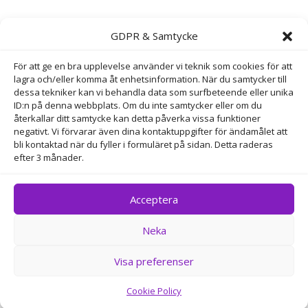
Maila Direkt

GDPR & Samtycke
info@perfektyta.se
För att ge en bra upplevelse använder vi teknik som cookies för att
Bokningsmail

lagra och/eller komma åt enhetsinformation. När du samtycker till
dessa tekniker kan vi behandla data som surfbeteende eller unika
bokning@perfektyta.se
ID:n på denna webbplats. Om du inte samtycker eller om du
återkallar ditt samtycke kan detta påverka vissa funktioner
negativt. Vi förvarar även dina kontaktuppgifter för ändamålet att
Adress
bli kontaktad när du fyller i formuläret på sidan. Detta raderas
efter 3 månader.
Horsensgatan 88 , 654 58 KARLSTAD
Acceptera
Neka
Copyright © Perfekt Yta 2025 – Alla rättigheter
reserverade
Visa preferenser
Cookie Policy