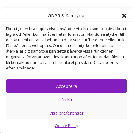
Maila Direkt

GDPR & Samtycke
info@perfektyta.se
För att ge en bra upplevelse använder vi teknik som cookies för att
Bokningsmail

lagra och/eller komma åt enhetsinformation. När du samtycker till
dessa tekniker kan vi behandla data som surfbeteende eller unika
bokning@perfektyta.se
ID:n på denna webbplats. Om du inte samtycker eller om du
återkallar ditt samtycke kan detta påverka vissa funktioner
negativt. Vi förvarar även dina kontaktuppgifter för ändamålet att
Adress
bli kontaktad när du fyller i formuläret på sidan. Detta raderas
efter 3 månader.
Horsensgatan 88 , 654 58 KARLSTAD
Acceptera
Neka
Copyright © Perfekt Yta 2025 – Alla rättigheter
reserverade
Visa preferenser
Cookie Policy