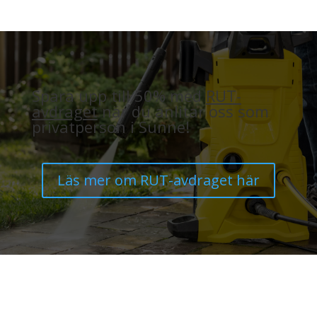
Spara upp till 50% med
RUT-
avdraget
när du anlitar oss som
privatperson i Sunne!
Läs mer om RUT-avdraget här