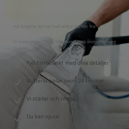
Hur fungerar det när man anlitar Perfekt Yta?
En enkel process för professionell hjälp inom rengöring
i Sunne!
Fyll formuläret med dina detaljer
N
Vi återkopplar inom 24 timmar
N
Vi städar och rengör
N
Du kan njuta!
N