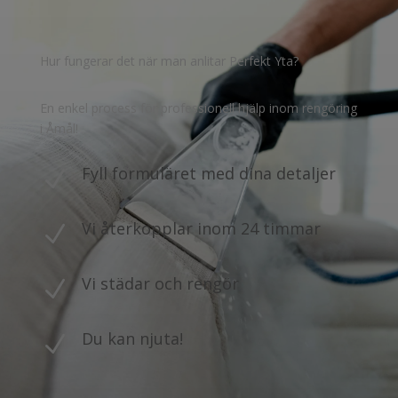
Hur fungerar det när man anlitar Perfekt Yta?
En enkel process för professionell hjälp inom rengöring
i Åmål!
Fyll formuläret med dina detaljer
N
Vi återkopplar inom 24 timmar
N
Vi städar och rengör
N
Du kan njuta!
N