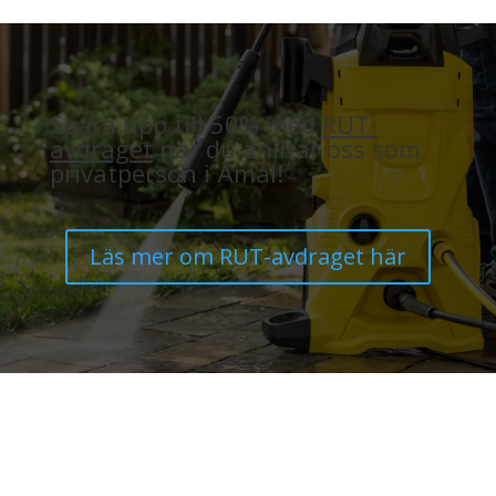
Spara upp till 50% med
RUT-
avdraget
när du anlitar oss som
privatperson i Åmål!
Läs mer om RUT-avdraget här