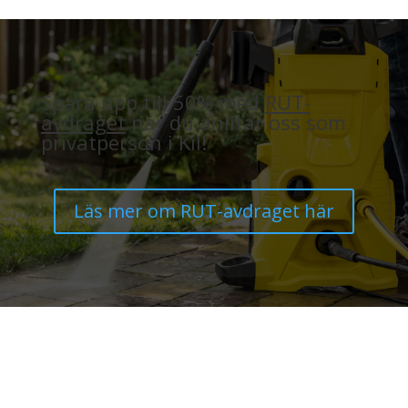
Spara upp till 50% med
RUT-
avdraget
när du anlitar oss som
privatperson i Kil!
Läs mer om RUT-avdraget här