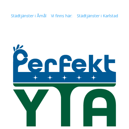
Städtjänster i Åmål
Vi finns här:
Städtjänster i Karlstad