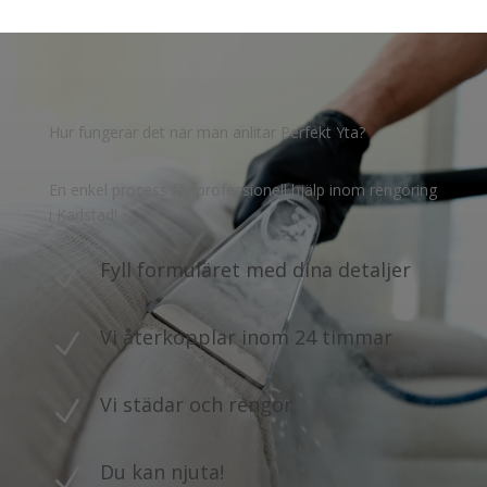
Hur fungerar det när man anlitar Perfekt Yta?
En enkel process för professionell hjälp inom rengöring
i Karlstad!
Fyll formuläret med dina detaljer
N
Vi återkopplar inom 24 timmar
N
Vi städar och rengör
N
Du kan njuta!
N