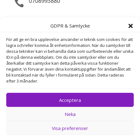
0708993880

Maila Direkt

GDPR & Samtycke
info@perfektyta.se
För att ge en bra upplevelse använder vi teknik som cookies för att
Bokningsmail

lagra och/eller komma åt enhetsinformation. När du samtycker till
dessa tekniker kan vi behandla data som surfbeteende eller unika
bokning@perfektyta.se
ID:n på denna webbplats. Om du inte samtycker eller om du
återkallar ditt samtycke kan detta påverka vissa funktioner
negativt. Vi förvarar även dina kontaktuppgifter för ändamålet att
Adress
bli kontaktad när du fyller i formuläret på sidan. Detta raderas
efter 3 månader.
Horsensgatan 88 , 654 58 KARLSTAD
Acceptera
Neka
Copyright © Perfekt Yta 2025 – Alla rättigheter
reserverade
Visa preferenser